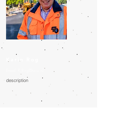
Karin Rog
Email:
K.Rog@tww.nl
description