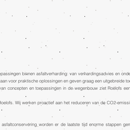
oepassingen binnen asfaltverharding: van verhardingsadvies en ond
staan voor praktische oplossingen en geven graag een uitgebreide toel
en van concepten en toepassingen in de wegenbouw ziet Roelofs 
n Roelofs. Wij werken proactief aan het reduceren van de CO2-emi
 asfaltconservering worden er de laatste tijd enorme stappen g