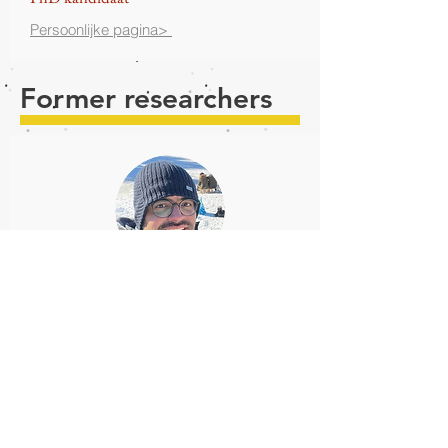
Persoonlijke pagina>
Former researchers
M. SADEGHIAN
EngD kandidaat
Mohammad is geboren en getogen in Iran.
Hij heeft zijn master in weg- en
transporttechniek behaald aan de
Universiteit van Teheran. Mohammad heeft
ervaring met asfaltmaterialen en