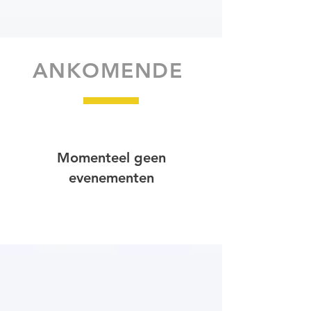
ANKOMENDE
Momenteel geen
evenementen
ACTIVITIES